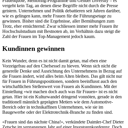
Frauenquote, Mentoring-Programme und Gender Diversity – es
vergeht kein Tag, an denen diese Begriffe nicht durch die Presse
geistern. Unternehmen und Politik debattieren seit Jahren darüber,
wie es gelingen kann, mehr Frauen für die Führungsetage zu
gewinnen. Bisher sind die Ergebnisse, aller Bemühungen zum
Trotz, eher ernüchternd: Zwar schliessen immer mehr Frauen ihr
Hochschulstudium mit Bestnoten ab, im Verhältnis dazu steigt die
Zahl der Frauen im Top-Management jedoch kaum.
Kundinnen gewinnen
Kein Wunder, denn es ist nicht damit getan, mal eben eine
Vorzeigefrau auf den Chefsessel zu hieven. Wenn sich nicht die
generelle Denke und Ausrichtung des Unternehmens in Bezug auf
die Frauen ändert, wird alles beim Alten bleiben. Das gilt nicht nur
für Frauen in Führungspositionen, sondern beeinflusst auch den
wirtschaftlichen Stellenwert von Frauen als Kundinnen. Mit der
Einstellung «wir machen doch auch was für Frauen» ist es nicht
getan. Hier ist ein Kulturwandel dringend vonnöten, gerade in den
traditionell männlich geprägten Metiers wie dem Automotive-
Bereich oder in technik­affinen Unternehmen, wie sie im
Baugewerbe oder der Elektrotechnik-Branche zu finden sind.
«Frauen sind das nächste China!», verkündete Daimler-Chef Dieter
Zetsche im vergangenen Jahr auf einer Investorenkonferenz. Doch