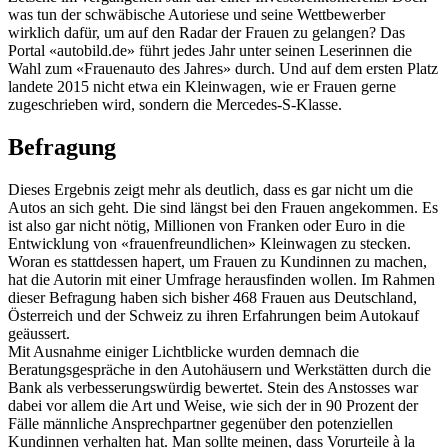
was tun der schwäbische Autoriese und seine Wettbewerber
wirklich dafür, um auf den Radar der Frauen zu gelangen? Das
Portal «autobild.de» führt jedes Jahr unter seinen Leserinnen die
Wahl zum «Frauenauto des Jahres» durch. Und auf dem ersten Platz
landete 2015 nicht etwa ein Kleinwagen, wie er Frauen gerne
zugeschrieben wird, sondern die Mercedes-S-Klasse.
Befragung
Dieses Ergebnis zeigt mehr als deutlich, dass es gar nicht um die
Autos an sich geht. Die sind längst bei den Frauen angekommen. Es
ist also gar nicht nötig, Millionen von Franken oder Euro in die
Entwicklung von «frauenfreundlichen» Kleinwagen zu stecken.
Woran es stattdessen hapert, um Frauen zu Kundinnen zu machen,
hat die Autorin mit einer Umfrage herausfinden wollen. Im Rahmen
dieser Befragung haben sich bisher 468 Frauen aus Deutschland,
Österreich und der Schweiz zu ihren Erfahrungen beim Autokauf
geäussert.
Mit Ausnahme einiger Lichtblicke wurden demnach die
Beratungsgespräche in den Autohäusern und Werkstätten durch die
Bank als verbesserungswürdig bewertet. Stein des Anstosses war
dabei vor allem die Art und Weise, wie sich der in 90 Prozent der
Fälle männliche Ansprechpartner gegenüber den potenziellen
Kundinnen verhalten hat. Man sollte meinen, dass Vorurteile à la