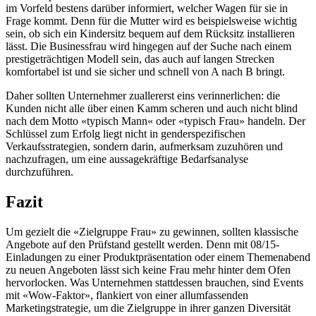
im Vorfeld bestens darüber informiert, welcher Wagen für sie in
Frage kommt. Denn für die Mutter wird es beispielsweise wichtig
sein, ob sich ein Kindersitz bequem auf dem Rücksitz installieren
lässt. Die Businessfrau wird hingegen auf der Suche nach einem
prestigeträchtigen Modell sein, das auch auf langen Strecken
komfortabel ist und sie sicher und schnell von A nach B bringt.
Daher sollten Unternehmer zuallererst eins verinnerlichen: die
Kunden nicht alle über einen Kamm scheren und auch nicht blind
nach dem Motto «typisch Mann« oder «typisch Frau» handeln. Der
Schlüssel zum Erfolg liegt nicht in genderspezifischen
Verkaufsstrategien, sondern darin, aufmerksam zuzuhören und
nachzufragen, um eine aussagekräftige Bedarfsanalyse
durchzuführen.
Fazit
Um gezielt die «Zielgruppe Frau» zu gewinnen, sollten klassische
Angebote auf den Prüfstand gestellt werden. Denn mit 08/15-
Einladungen zu einer Produktpräsentation oder einem Themenabend
zu neuen Angeboten lässt sich keine Frau mehr hinter dem Ofen
hervorlocken. Was Unternehmen stattdessen brauchen, sind Events
mit «Wow-Faktor», flankiert von einer allumfassenden
Marketingstrategie, um die Zielgruppe in ihrer ganzen Diversität