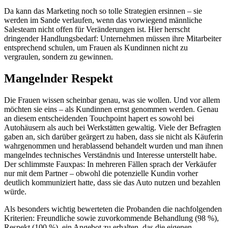
Da kann das Marketing noch so tolle Strategien ersinnen – sie
werden im Sande verlaufen, wenn das vorwiegend männ­liche
Salesteam nicht offen für Veränderungen ist. Hier herrscht
dringender Handlungsbedarf: Unternehmen müssen ihre Mitarbeiter
entsprechend schulen, um Frauen als Kundinnen nicht zu
vergraulen, sondern zu gewinnen.
Mangelnder Respekt
Die Frauen wissen scheinbar genau, was sie wollen. Und vor allem
möchten sie eins – als Kundinnen ernst genommen werden. Genau
an diesem entscheidenden Touchpoint hapert es sowohl bei
Autohäusern als auch bei Werkstätten gewaltig. Viele der Befragten
gaben an, sich darüber geärgert zu haben, dass sie nicht als Käuferin
wahrgenommen und her­ablassend behandelt wurden und man ihnen
mangelndes technisches Verständnis und Interesse unterstellt habe.
Der schlimmste Fauxpas: In mehreren Fällen sprach der Verkäufer
nur mit dem Partner – obwohl die potenzielle Kundin vorher
deutlich kommuniziert hatte, dass sie das Auto nutzen und bezahlen
würde.
Als besonders wichtig bewerteten die Probanden die nachfolgenden
Kriterien: Freundliche sowie zuvorkommende Behandlung (98 %),
Respekt (100 %), ein Angebot zu erhalten, das die eigenen