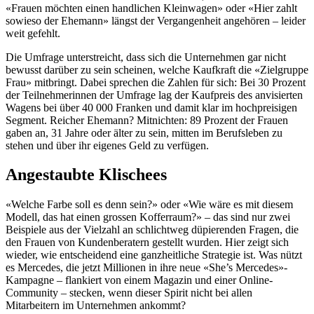
«Frauen möchten einen handlichen Kleinwagen» oder «Hier zahlt
sowieso der Ehemann» längst der Vergangenheit angehören – leider
weit gefehlt.
Die Umfrage unterstreicht, dass sich die Unternehmen gar nicht
bewusst darüber zu sein scheinen, welche Kaufkraft die «Zielgruppe
Frau» mitbringt. Dabei sprechen die Zahlen für sich: Bei 30 Prozent
der Teilnehmerinnen der Umfrage lag der Kaufpreis des anvisierten
Wagens bei über 40 000 Franken und damit klar im hochpreisigen
Segment. Reicher Ehemann? Mitnichten: 89 Prozent der Frauen
gaben an, 31 Jahre oder älter zu sein, mitten im Berufsleben zu
stehen und über ihr eigenes Geld zu verfügen.
Angestaubte Klischees
«Welche Farbe soll es denn sein?» oder «Wie wäre es mit diesem
Modell, das hat einen grossen Kofferraum?» – das sind nur zwei
Beispiele aus der Vielzahl an schlichtweg düpierenden Fragen, die
den Frauen von Kundenberatern gestellt wurden. Hier zeigt sich
wieder, wie entscheidend eine ganzheitliche Strategie ist. Was nützt
es Mercedes, die jetzt Millionen in ihre neue «She’s Mercedes»-
Kampagne – flankiert von einem Magazin und einer Online-
Community – stecken, wenn dieser Spirit nicht bei allen
Mitarbeitern im Unternehmen ankommt?