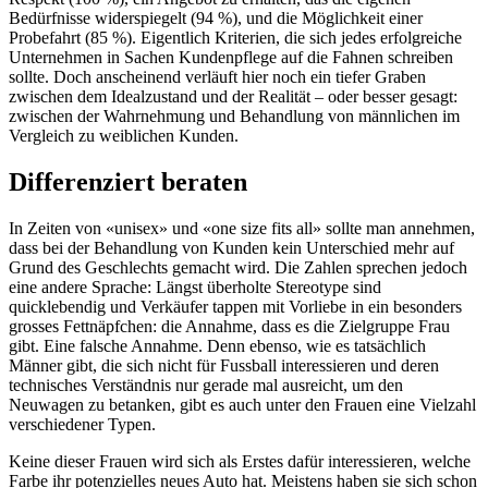
Bedürfnisse widerspiegelt (94 %), und die Möglichkeit einer
Probefahrt (85 %). Eigentlich Kriterien, die sich jedes erfolgreiche
Unternehmen in Sachen Kundenpflege auf die Fahnen schreiben
sollte. Doch anscheinend verläuft hier noch ein tiefer Graben
zwischen dem Idealzustand und der Realität – oder besser gesagt:
zwischen der Wahrnehmung und Behandlung von männlichen im
Vergleich zu weiblichen Kunden.
Differenziert beraten
In Zeiten von «unisex» und «one size fits all» sollte man annehmen,
dass bei der Behandlung von Kunden kein Unterschied mehr auf
Grund des Geschlechts gemacht wird. Die Zahlen sprechen jedoch
eine andere Sprache: Längst überholte Stereotype sind
quicklebendig und Verkäufer tappen mit Vorliebe in ein besonders
grosses Fettnäpfchen: die Annahme, dass es die Zielgruppe Frau
gibt. Eine falsche Annahme. Denn ebenso, wie es tatsächlich
Männer gibt, die sich nicht für Fussball interessieren und deren
technisches Verständnis nur gerade mal ausreicht, um den
Neuwagen zu betanken, gibt es auch unter den Frauen eine Vielzahl
verschiedener Typen.
Keine dieser Frauen wird sich als Erstes dafür interessieren, welche
Farbe ihr potenzielles neues Auto hat. Meistens haben sie sich schon