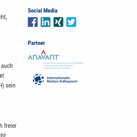
Social Media
ht,
Partner
g auch
el
H) sein
 freier
cht