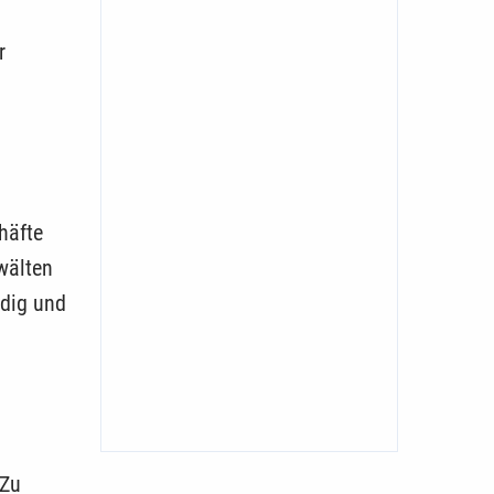
r
chäfte
wälten
ndig und
 Zu