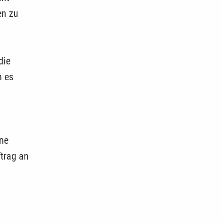
en zu
die
n es
ine
trag an