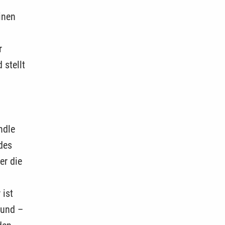
inen
r
 stellt
ndle
des
er die
 ist
 und –