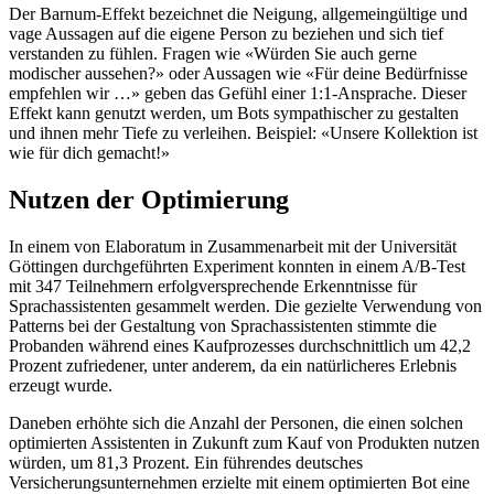
Der Barnum-Effekt bezeichnet die Neigung, allgemeingültige und
vage Aussagen auf die eigene Person zu beziehen und sich tief
verstanden zu fühlen. Fragen wie «Würden Sie auch gerne
modischer aussehen?» oder Aussagen wie «Für deine Bedürfnisse
empfehlen wir …» geben das Gefühl einer 1:1-Ansprache. Dieser
Effekt kann genutzt werden, um Bots sympathischer zu gestalten
und ihnen mehr Tiefe zu verleihen. Beispiel: «Unsere Kollektion ist
wie für dich gemacht!»
Nutzen der Optimierung
In einem von Elaboratum in Zusam­menarbeit mit der Universität
Göttingen durchgeführten Experiment konnten in einem A/B-Test
mit 347 Teilnehmern erfolgversprechende Erkenntnisse für
Sprachassistenten gesammelt werden. Die gezielte Verwendung von
Patterns bei der Gestaltung von Sprachassistenten stimmte die
Probanden während eines Kaufprozesses durchschnittlich um 42,2
Prozent zufriedener, unter anderem, da ein natürlicheres Erlebnis
erzeugt wurde.
Daneben erhöhte sich die Anzahl der ­Personen, die einen solchen
optimierten ­Assistenten in Zukunft zum Kauf von ­Produkten nutzen
würden, um 81,3 Prozent. Ein führendes deutsches
Versicherungsunternehmen erzielte mit einem optimierten Bot eine