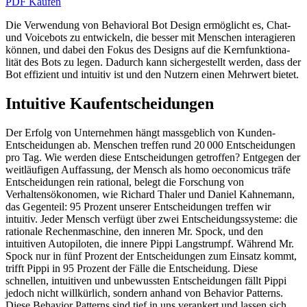
PDF Kaufen
Die Verwendung von Behavioral Bot Design ermöglicht es, Chat-
und Voicebots zu entwickeln, die besser mit Menschen interagieren
können, und dabei den Fokus des Designs auf die Kernfunktiona­
lität des Bots zu legen. Dadurch kann sichergestellt werden, dass der
Bot effizient und intuitiv ist und den Nutzern einen Mehrwert bietet.
Intuitive Kaufentscheidungen
Der Erfolg von Unternehmen hängt massgeblich von Kunden-
Entscheidungen ab. Menschen treffen rund 20 000 Entscheidungen
pro Tag. Wie werden diese Entscheidungen getroffen? Entgegen der
weitläufigen Auffassung, der Mensch als homo oeconomicus träfe
Entscheidungen rein rational, belegt die Forschung von
Verhaltensökonomen, wie Richard Thaler und Daniel Kahnemann,
das Gegenteil: 95 Prozent unserer Entscheidungen treffen wir
intuitiv. Jeder Mensch verfügt über zwei Entscheidungssysteme: die
ra­tionale Rechenmaschine, den inneren Mr. Spock, und den
intuitiven Autopiloten, die innere Pippi Langstrumpf. Während Mr.
Spock nur in fünf Prozent der Entschei­dungen zum Einsatz kommt,
trifft Pippi in 95 Prozent der Fälle die Entscheidung. Diese
schnellen, intuitiven und unbewussten Entscheidungen fällt Pippi
jedoch nicht willkürlich, sondern anhand von Behavior Patterns.
Diese Behavior Patterns sind tief in uns verankert und lassen sich