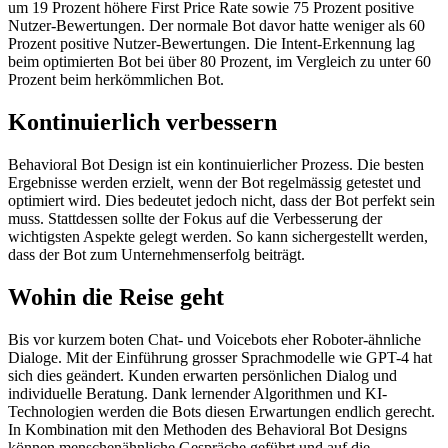
um 19 Prozent höhere First Price Rate sowie 75 Prozent positive
Nutzer-Bewertungen. Der normale Bot davor hatte weniger als 60
Prozent positive Nutzer-Bewertungen. Die Intent-Erkennung lag
beim optimierten Bot bei über 80 Prozent, im Vergleich zu unter 60
Prozent beim herkömmlichen Bot.
Kontinuierlich verbessern
Behavioral Bot Design ist ein kontinuierlicher Prozess. Die besten
Ergebnisse werden erzielt, wenn der Bot regelmässig ­getestet und
optimiert wird. Dies bedeutet jedoch nicht, dass der Bot perfekt sein
muss. Stattdessen sollte der Fokus auf die Verbesserung der
wichtigsten Aspekte gelegt werden. So kann sichergestellt werden,
dass der Bot zum Unternehmens­erfolg beiträgt.
Wohin die Reise geht
Bis vor kurzem boten Chat- und Voicebots eher Roboter-ähnliche
Dialoge. Mit der Einführung grosser Sprachmodelle wie GPT-4 hat
sich dies geändert. Kunden erwarten persönlichen Dialog und
individuelle Beratung. Dank lernender Algorithmen und KI-
Technologien werden die Bots diesen Erwartungen endlich gerecht.
In Kombination mit den Methoden des Behavioral Bot Designs
können menschenähnliche Gespräche geführt und auf die