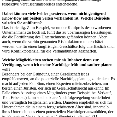
respektive Veräusserungspreises entscheidend.
Dabei können viele Fehler passieren, wenn nicht genügend
Know-how auf beiden Seiten vorhanden ist. Welche Beispiele
würden Sie anführen?
Das ist richtig. Zum Beispiel, wenn der Kaufpreis des erworbenen
Unternehmens zu hoch ist, führt das zu übermässigen Belastungen,
die die Fortführung des Unternehmens gefährden können. Aber
auch, wenn die vorhin genannten Risikofaktoren unterschätzt
werden, die für einen langfristigen Geschäftserfolg unerlässlich sind,
wird Konfliktpotenzial für die Verhandlungen geschaffen.
Welche Möglichkeiten stehen mir als Inhaber denn zur
Verfügung, wenn ich meine Nachfolge früh und sauber planen
will?
Besonders bei der Gründung einer Gesellschaft ist es
empfehlenswert, an die potenzielle Nachfolgeplanung zu denken. Es
macht auf jeden Fall Sinn, einen Experten miteinzubeziehen, am
besten einen Juristen, der sich im Gesellschaftsrecht auskennt. Im
Falle eines Ausstiegs eines Mitgründers (zum Beispiel bei Verkauf,
Tod, Erbe etc.) kann so eine klare Nachfolgeregelung vordefiniert
und vertraglich festgehalten werden. Daneben empfiehlt es sich für
Unternehmer, die in einem fortgeschrittenen Alter sind, innerhalb
ihres Unternehmens einen po­tenziellen Nachfolger auszubilden, der
im Falle eines Verkaufs an eine Drittpartei sämtliche CEO-