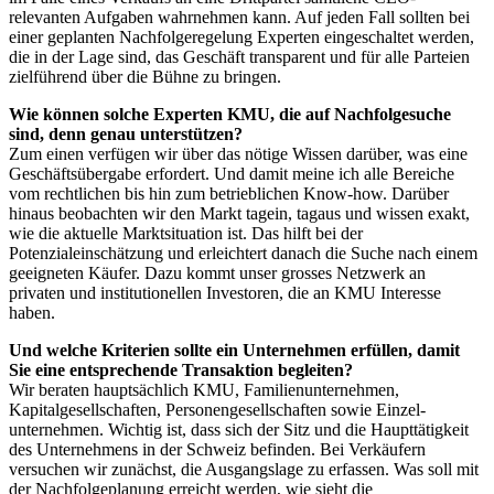
relevanten Aufgaben wahrnehmen kann. Auf jeden Fall sollten bei
einer geplanten Nachfolgeregelung Experten eingeschaltet werden,
die in der Lage sind, das Geschäft transparent und für alle Parteien
zielführend über die Bühne zu bringen.
Wie können solche Experten KMU, die auf Nachfolgesuche
sind, denn genau unterstützen?
Zum einen verfügen wir über das nötige Wissen darüber, was eine
Geschäftsübergabe erfordert. Und damit meine ich alle Bereiche
vom rechtlichen bis hin zum betrieblichen Know-how. Darüber
hinaus beobachten wir den Markt tagein, tag­aus und wissen exakt,
wie die aktuelle Marktsituation ist. Das hilft bei der
Potenzialeinschätzung und erleichtert danach die Suche nach einem
geeigneten Käufer. Dazu kommt unser grosses Netzwerk an
privaten und institutionellen Investoren, die an KMU Interesse
haben.
Und welche Kriterien sollte ein Unternehmen erfüllen, damit
Sie eine entsprechende Transaktion begleiten?
Wir beraten hauptsächlich KMU, Fami­lienunternehmen,
Kapitalgesellschaften, Personengesellschaften sowie Einzel­
unternehmen. Wichtig ist, dass sich der Sitz und die Haupttätigkeit
des Unter­nehmens in der Schweiz befinden. Bei Verkäufern
versuchen wir zunächst, die Ausgangslage zu erfassen. Was soll mit
der Nachfolgeplanung erreicht werden, wie sieht die