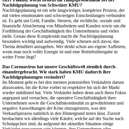
Nachfolgeplanung von Schweizer KMU?
Nachfolgeplanung ist ein sehr langwieriger, komplexer Prozess, der
mit vielen emotionalen und schwierigen Entscheidungen verbunden
ist. Es geht um Geld, Familie, Steuern, die rechtliche, soziale und
finanzielle Absicherung von Mitarbeitern und Kunden sowie um die
Fortführung der Geschäftstätigkeit des Unternehmens und vieles
mehr. Genau diese Komplexität macht die Nachfolgeplanung
besonders wichtig und aufwendig. Viele scheuen sich davor, das
Thema detailliert anzugehen. Wer denkt schon ans eigene Aufhören,
wenn man noch voller Energie ist und eine Betriebsübergabe in
weiter Ferne liegt?
Das Coronavirus hat unsere Geschäftswelt ziemlich durch­
einandergebracht. Wie stark haben KMU dadurch ihre
Nachfolgeplanungen verändert?
Im Moment geht es bei den meisten potenziellen Verkäufern darum
abzuwarten, bis die Krise vorbei ist respektive bis sich der Markt
wieder stabilisiert hat. Viele Verkäufer haben denn auch ihren Fokus
angepasst und versuchen, die operative Geschäftstätigkeit ihrer
Unternehmen sowie die Geschäftskontinuität zu gewährleisten und
negative Auswirkungen der Krise einzugrenzen, was den
Verkaufsprozess natürlich in den Hintergrund treten lässt. Zurzeit
beobachten wir allerdings viele Käufer, welche auf der Suche nach
Schnäppchen sind, da aufgrund der aktuellen Situation einige
Verkäufer gezwungen sein könnten, ihre Unternehmen oder