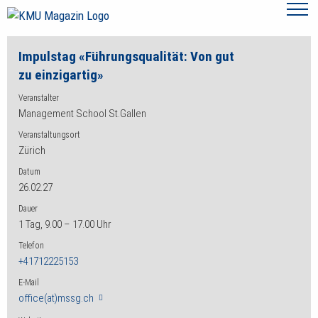
Impulstag «Führungsqualität: Von gut
zu einzigartig»
Veranstalter
Management School St.Gallen
Veranstaltungsort
Zürich
Datum
26.02.27
Dauer
1 Tag, 9.00 – 17.00 Uhr
Telefon
+41712225153
E-Mail
office(at)mssg.ch