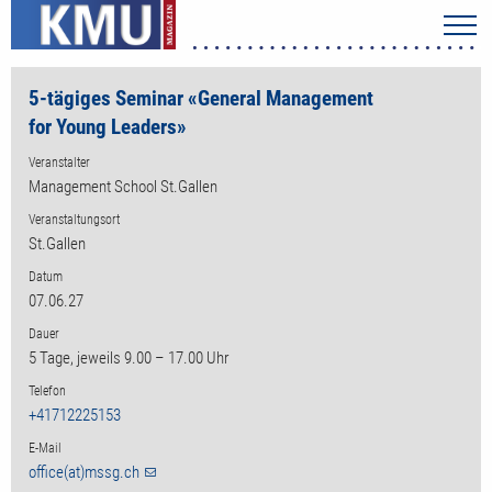
5-tägiges Seminar «General Management
for Young Leaders»
Veranstalter
Management School St.Gallen
Veranstaltungsort
St.Gallen
Datum
07.06.27
Dauer
5 Tage, jeweils 9.00 – 17.00 Uhr​
Telefon
+41712225153
E-Mail
office(at)mssg.ch